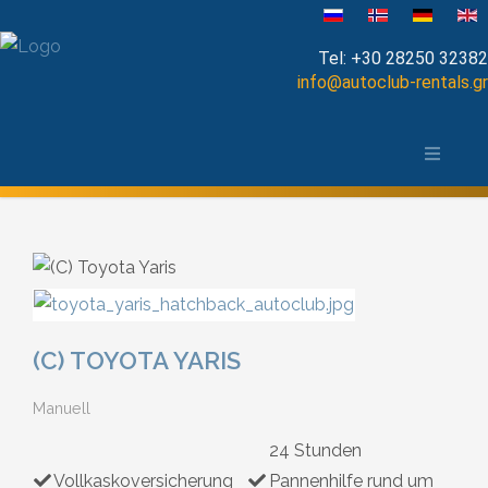
Sprache auswählen
Tel:
+30 28250 32382
info@autoclub-rentals.gr
Manual
Die Stadt Chania und das Umland
Automatic
Map of Chania
Cabrio
Open Top
Jeep-SUV
(C) TOYOTA YARIS
Minibus
Manuell
24 Stunden
Diesel
Vollkaskoversicherung
Pannenhilfe rund um