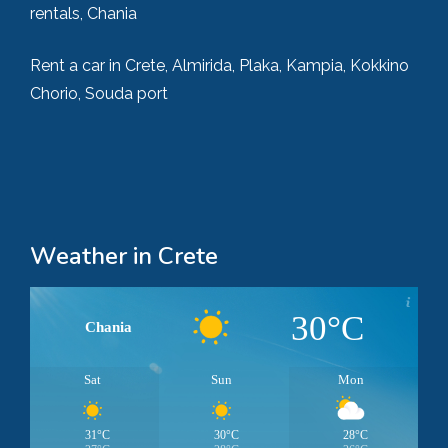
rentals, Chania
Rent a car in Crete, Almirida, Plaka, Kampia, Kokkino
Chorio, Souda port
Weather in Crete
30°C
Chania
Sat
Sun
Mon
31°C
30°C
28°C