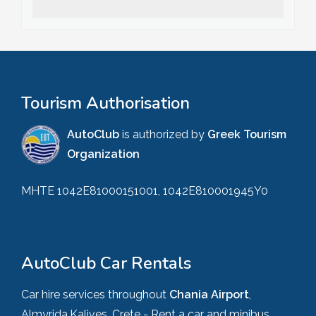
Tourism Authorisation
AutoClub
is authorized by
Greek Tourism
Organization
MHTE 1042E81000151001, 1042E810001945Y0
AutoClub Car Rentals
Car hire services throughout
Chania Airport
,
Almyrida,Kalives, Crete - Rent a car and minibus