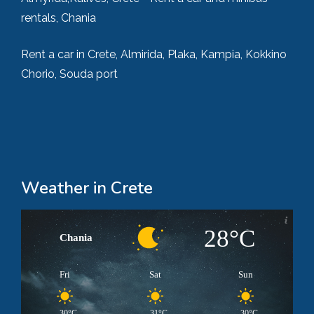
rentals, Chania
Rent a car in Crete, Almirida, Plaka, Kampia, Kokkino
Chorio, Souda port
Weather in Crete
28°C
Chania
Fri
Sat
Sun
30°C
31°C
30°C