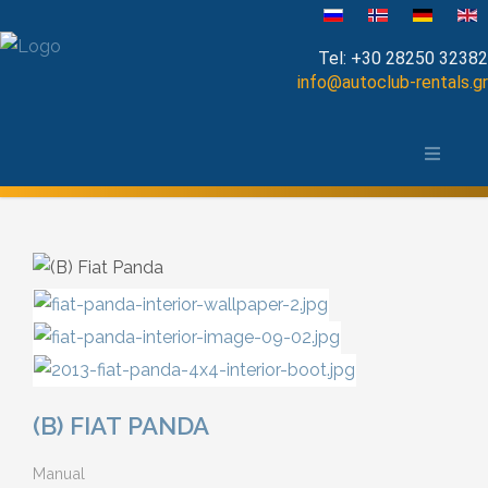
Выберите язык
Tel:
+30 28250 32382
info@autoclub-rentals.gr
Manual
Ханья и окрестности
Automatic
Карта города Ханья, Крит
Cabrio
Open Top
Jeep-SUV
Minibus
(B) FIAT PANDA
Diesel
Manual